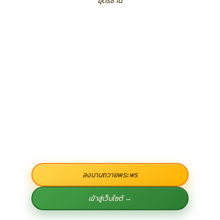
อุดรธานี
ลงนามถวายพระพร
เข้าสู่เว็บไซต์ →