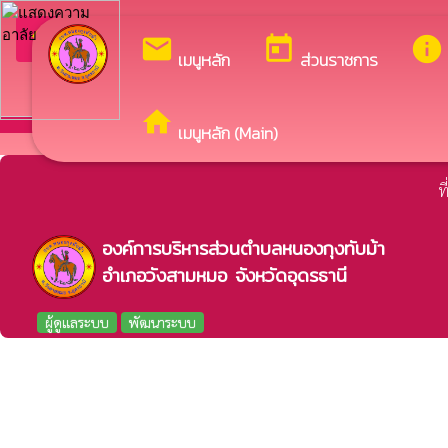
ยินดีต้อนรับสู่เว็บไซ
arrow_back_ios
กลับเมนูหลัก
mail
today
info
เมนูหลัก
ส่วนราชการ
home
เมนูหลัก (Main)
ท
องค์การบริหารส่วนตำบลหนองกุงทับม้า
อำเภอวังสามหมอ จังหวัดอุดรธานี
ผู้ดูแลระบบ
พัฒนาระบบ